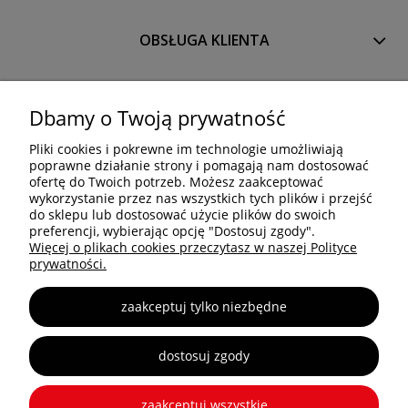
OBSŁUGA KLIENTA
PRODUKTY
Dbamy o Twoją prywatność
Pliki cookies i pokrewne im technologie umożliwiają
OCTANORM SYSTEM Polska Sp. z o.o. Sp. k.
poprawne działanie strony i pomagają nam dostosować
Trakt Brzeski 83
ofertę do Twoich potrzeb. Możesz zaakceptować
05-077 Warszawa
wykorzystanie przez nas wszystkich tych plików i przejść
do sklepu lub dostosować użycie plików do swoich
Tel: +48 22 773 03 50
preferencji, wybierając opcję "Dostosuj zgody".
info@octa.pl
Więcej o plikach cookies przeczytasz w naszej Polityce
www.octanorm.pl
prywatności.
zaakceptuj tylko niezbędne
Copyright © 2025 OCTANORM
dostosuj zgody
zaakceptuj wszystkie