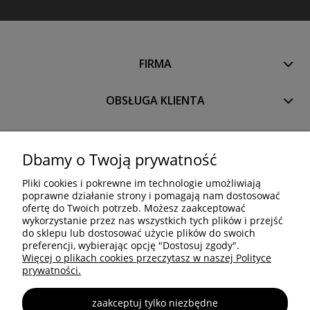
FIRMA
OBSŁUGA KLIENTA
PRODUKTY
Dbamy o Twoją prywatność
Pliki cookies i pokrewne im technologie umożliwiają
OCTANORM SYSTEM Polska Sp. z o.o. Sp. k.
poprawne działanie strony i pomagają nam dostosować
Trakt Brzeski 83
ofertę do Twoich potrzeb. Możesz zaakceptować
05-077 Warszawa
wykorzystanie przez nas wszystkich tych plików i przejść
do sklepu lub dostosować użycie plików do swoich
Tel: +48 22 773 03 50
preferencji, wybierając opcję "Dostosuj zgody".
info@octa.pl
Więcej o plikach cookies przeczytasz w naszej Polityce
www.octanorm.pl
prywatności.
zaakceptuj tylko niezbędne