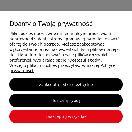
PRODUKTY
Dbamy o Twoją prywatność
Pliki cookies i pokrewne im technologie umożliwiają
OCTANORM SYSTEM Polska Sp. z o.o. Sp. k.
poprawne działanie strony i pomagają nam dostosować
Trakt Brzeski 83
ofertę do Twoich potrzeb. Możesz zaakceptować
05-077 Warszawa
wykorzystanie przez nas wszystkich tych plików i przejść
do sklepu lub dostosować użycie plików do swoich
Tel: +48 22 773 03 50
preferencji, wybierając opcję "Dostosuj zgody".
info@octa.pl
Więcej o plikach cookies przeczytasz w naszej Polityce
www.octanorm.pl
prywatności.
zaakceptuj tylko niezbędne
Copyright © 2025 OCTANORM
dostosuj zgody
zaakceptuj wszystkie