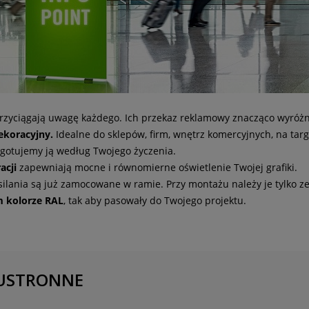
rzyciągają uwagę każdego. Ich przekaz reklamowy znacząco wyróżni
dekoracyjny.
Idealne do sklepów, firm, wnętrz komercyjnych, na targ
ygotujemy ją według Twojego życzenia.
acji
zapewniają mocne i równomierne oświetlenie Twojej grafiki.
ilania są już zamocowane w ramie. Przy montażu należy je tylko ze
 kolorze RAL
, tak aby pasowały do Twojego projektu.
m systemów wystawienniczych oferujących podświetlane ramy zgo
w czołówce technologii i bezpieczne w użyciu. Surowe zasady tes
WUSTRONNE