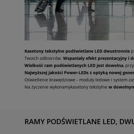
Kasetony tekstylne podświetlane LED dwustronnie
p
Twoich odbiorców.
Wspaniały efekt prezentacyjny i 
Wielkość ram podświetlanych LED jest dowolna
, prz
Najwyższej jakości Power-LEDs z optyką nowej gener
Oświetlenie krawędziowe - moduły ledowe i system zas
Na życzenie wykonamykasetony tekstylne
w dowolnym
Certyfikat VDE.
OCTANORM jest pierwszym producente
że produkt i wszystkie jego komponenty znajdują się 
klientów.
RAMY PODŚWIETLANE LED, D