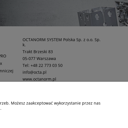
OCTANORM SYSTEM Polska Sp. z o.o. Sp.
k.
Trakt Brzeski 83
PRO
05-077 Warszawa
ux
Tel: +48 22 773 03 50
nniczej
info@octa.pl
www.octanorm.pl
otrzeb. Możesz zaakceptować wykorzystanie przez nas
.
Copyright © 2025 OCTANORM