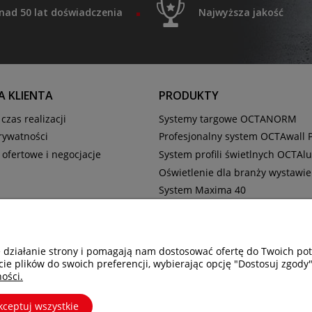
nad 50 lat doświadczenia
Najwyższa jakość
 KLIENTA
PRODUKTY
czas realizacji
Systemy targowe OCTANORM
prywatności
Profesjonalny system OCTAwall 
 ofertowe i negocjacje
System profili świetlnych OCTAl
Oświetlenie dla branży wystawie
System Maxima 40
Okładziny do kontenerów
Katalogi
e działanie strony i pomagają nam dostosować ofertę do Twoich p
cie plików do swoich preferencji, wybierając opcję "Dostosuj zgody"
ości.
kceptuj wszystkie