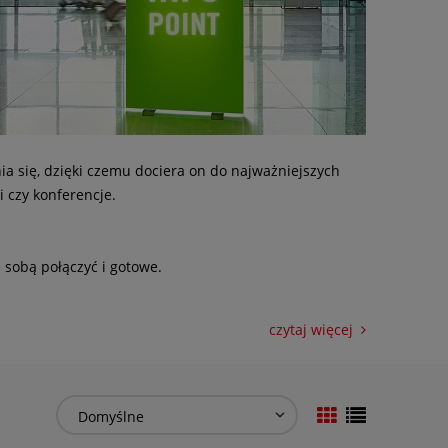
a się, dzięki czemu dociera on do najważniejszych
i czy konferencje.
 sobą połączyć i gotowe.
dnie ze standardami VDE. Zgodność VDE potwierdza,
towania gwarantują maksymalne bezpieczeństwo dla