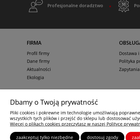
Profesjonalne doradztwo
Po
FIRMA
OBSŁUGA
Profil firmy
Dostawa i 
Dane firmy
Polityka 
Aktualności
Zapytania
Ekologia
Dbamy o Twoją prywatność
Pliki cookies i pokrewne im technologie umożliwiają poprawn
wszystkich tych plików i przejść do sklepu lub dostosować uży
Więcej o plikach cookies przeczytasz w naszej Polityce prywatn
zaakceptuj tylko niezbędne
dostosuj zgody
zaa