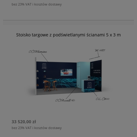
Każdą ramę przygotujemy na dowolny wymiar i wyposażymy w
bez 23% VAT i kosztów dostawy
niezbędne akcesoria: uchwyty do zawieszenia na ścianie lub
podwieszenia do sufitu, podstawy do ustawienia ścian
samodzielnie, słupy narożne służące do połączenia ścian pod
kątem prostym - tak aby wybrane przez Ciebie stoisko targowe
Stoisko targowe z podświetlanymi ścianami 5 x 3 m
spełniało wszystkie oczekiwania.
33 520,00 zł
bez 23% VAT i kosztów dostawy