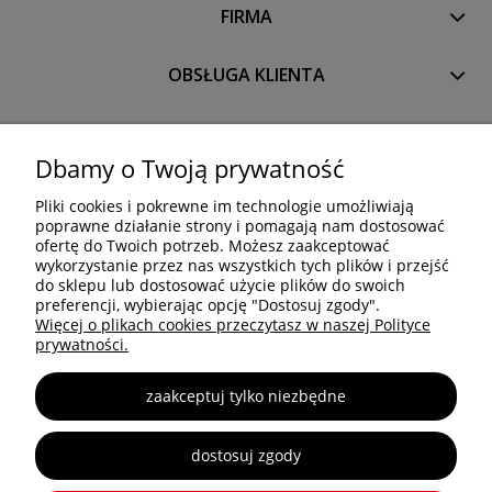
FIRMA
OBSŁUGA KLIENTA
PRODUKTY
Dbamy o Twoją prywatność
Pliki cookies i pokrewne im technologie umożliwiają
OCTANORM SYSTEM Polska Sp. z o.o. Sp. k.
poprawne działanie strony i pomagają nam dostosować
Trakt Brzeski 83
ofertę do Twoich potrzeb. Możesz zaakceptować
05-077 Warszawa
wykorzystanie przez nas wszystkich tych plików i przejść
do sklepu lub dostosować użycie plików do swoich
Tel: +48 22 773 03 50
preferencji, wybierając opcję "Dostosuj zgody".
info@octa.pl
Więcej o plikach cookies przeczytasz w naszej Polityce
www.octanorm.pl
prywatności.
zaakceptuj tylko niezbędne
Copyright © 2025 OCTANORM
dostosuj zgody