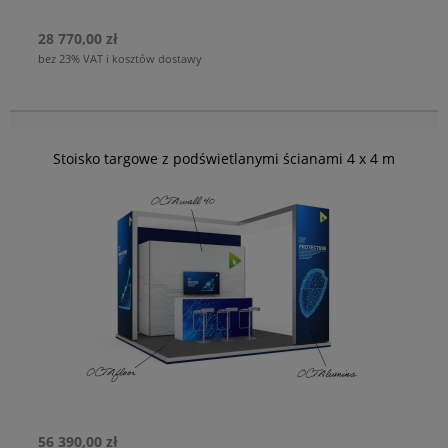
życzenia, z podstawami, bez podstaw albo z uchwytami do
28 770,00 zł
zawieszenia horyzontalnego lub wertykalnego.
bez 23% VAT i kosztów dostawy
Opakowanie.
Aby Twoje ramy nie uległy uszkodzeniu podczas transportu
zapakowane zostaną w specjalne kartony z piankami
ochronnymi. Na życzenie oferujemy również wygodne skrzynie,
Stoisko targowe z podświetlanymi ścianami 4 x 4 m
przeznaczone także do transportu lotniczego.
Kolory z palety RAL.
Na życzenie wykonamy ramy w dowolnym kolorze RAL, tak aby
pasowały do Twojego projektu.
Certyfikat VDE.
OCTANORM jest pierwszym producentem systemów
wystawienniczych oferujących podświetlane ramy zgodnie ze
standardami VDE. Zgodność VDE potwierdza, że produkt i
wszystkie jego komponenty znajdują się w czołówce technologii
i bezpieczne w użyciu. Surowe zasady testowania gwarantują
maksymalne bezpieczeństwo dla klientów.
Dowolny wymiar ścian.
56 390,00 zł