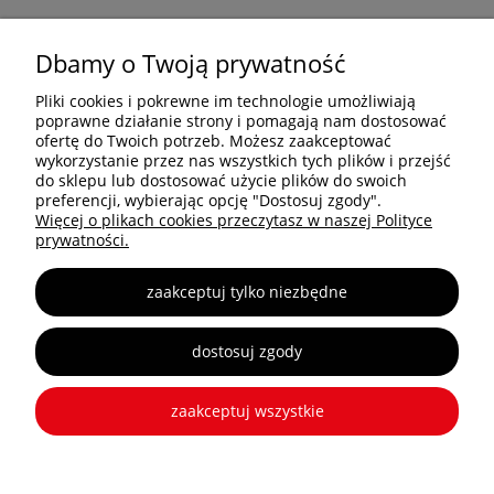
PRODUKTY
Dbamy o Twoją prywatność
Pliki cookies i pokrewne im technologie umożliwiają
OCTANORM SYSTEM Polska Sp. z o.o. Sp. k.
poprawne działanie strony i pomagają nam dostosować
Trakt Brzeski 83
ofertę do Twoich potrzeb. Możesz zaakceptować
05-077 Warszawa
wykorzystanie przez nas wszystkich tych plików i przejść
do sklepu lub dostosować użycie plików do swoich
Tel: +48 22 773 03 50
preferencji, wybierając opcję "Dostosuj zgody".
info@octa.pl
Więcej o plikach cookies przeczytasz w naszej Polityce
www.octanorm.pl
prywatności.
zaakceptuj tylko niezbędne
Copyright © 2025 OCTANORM
dostosuj zgody
zaakceptuj wszystkie
pokaż pełną wersję strony