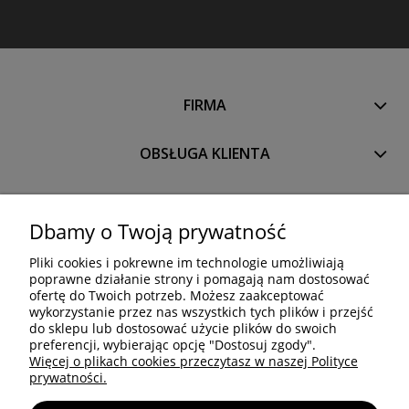
FIRMA
OBSŁUGA KLIENTA
PRODUKTY
Dbamy o Twoją prywatność
Pliki cookies i pokrewne im technologie umożliwiają
OCTANORM SYSTEM Polska Sp. z o.o. Sp. k.
poprawne działanie strony i pomagają nam dostosować
Trakt Brzeski 83
ofertę do Twoich potrzeb. Możesz zaakceptować
05-077 Warszawa
wykorzystanie przez nas wszystkich tych plików i przejść
do sklepu lub dostosować użycie plików do swoich
Tel: +48 22 773 03 50
preferencji, wybierając opcję "Dostosuj zgody".
info@octa.pl
Więcej o plikach cookies przeczytasz w naszej Polityce
www.octanorm.pl
prywatności.