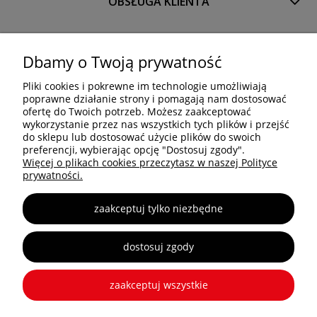
OBSŁUGA KLIENTA
PRODUKTY
Dbamy o Twoją prywatność
Pliki cookies i pokrewne im technologie umożliwiają
OCTANORM SYSTEM Polska Sp. z o.o. Sp. k.
poprawne działanie strony i pomagają nam dostosować
Trakt Brzeski 83
ofertę do Twoich potrzeb. Możesz zaakceptować
05-077 Warszawa
wykorzystanie przez nas wszystkich tych plików i przejść
do sklepu lub dostosować użycie plików do swoich
Tel: +48 22 773 03 50
preferencji, wybierając opcję "Dostosuj zgody".
info@octa.pl
Więcej o plikach cookies przeczytasz w naszej Polityce
www.octanorm.pl
prywatności.
zaakceptuj tylko niezbędne
Copyright © 2025 OCTANORM
dostosuj zgody
zaakceptuj wszystkie