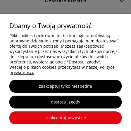
OBSŁUGA KLIENTA
PRODUKTY
Dbamy o Twoją prywatność
Pliki cookies i pokrewne im technologie umożliwiają
OCTANORM SYSTEM Polska Sp. z o.o. Sp. k.
poprawne działanie strony i pomagają nam dostosować
Trakt Brzeski 83
ofertę do Twoich potrzeb. Możesz zaakceptować
05-077 Warszawa
wykorzystanie przez nas wszystkich tych plików i przejść
do sklepu lub dostosować użycie plików do swoich
Tel: +48 22 773 03 50
preferencji, wybierając opcję "Dostosuj zgody".
info@octa.pl
Więcej o plikach cookies przeczytasz w naszej Polityce
www.octanorm.pl
prywatności.
zaakceptuj tylko niezbędne
Copyright © 2025 OCTANORM
dostosuj zgody
zaakceptuj wszystkie