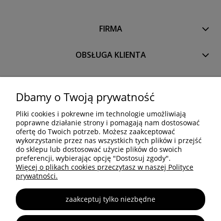
FIRMA
OBSŁUGA KLIENTA
PRODUKTY
Dbamy o Twoją prywatność
Pliki cookies i pokrewne im technologie umożliwiają
OCTANORM SYSTEM Polska Sp. z o.o. Sp. k.
poprawne działanie strony i pomagają nam dostosować
Trakt Brzeski 83
ofertę do Twoich potrzeb. Możesz zaakceptować
05-077 Warszawa
wykorzystanie przez nas wszystkich tych plików i przejść
do sklepu lub dostosować użycie plików do swoich
Tel: +48 22 773 03 50
preferencji, wybierając opcję "Dostosuj zgody".
info@octa.pl
Więcej o plikach cookies przeczytasz w naszej Polityce
www.octanorm.pl
prywatności.
zaakceptuj tylko niezbędne