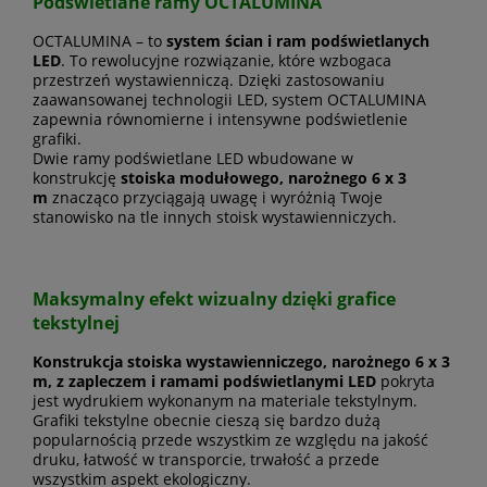
Podświetlane ramy OCTALUMINA
OCTALUMINA – to
system ścian i ram podświetlanych
LED
. To rewolucyjne rozwiązanie, które wzbogaca
przestrzeń wystawienniczą. Dzięki zastosowaniu
zaawansowanej technologii LED, system OCTALUMINA
zapewnia równomierne i intensywne podświetlenie
grafiki.
Dwie ramy podświetlane LED wbudowane w
konstrukcję
stoiska modułowego, narożnego 6 x 3
m
znacząco przyciągają uwagę i wyróżnią Twoje
stanowisko na tle innych stoisk wystawienniczych.
Maksymalny efekt wizualny dzięki grafice
tekstylnej
Konstrukcja stoiska wystawienniczego, narożnego 6 x 3
m, z zapleczem i ramami podświetlanymi LED
pokryta
jest
wydrukiem wykonanym na materiale tekstylnym.
Grafiki tekstylne obecnie cieszą się bardzo dużą
popularnością przede wszystkim ze względu na jakość
druku, łatwość w transporcie, trwałość a przede
wszystkim aspekt ekologiczny.