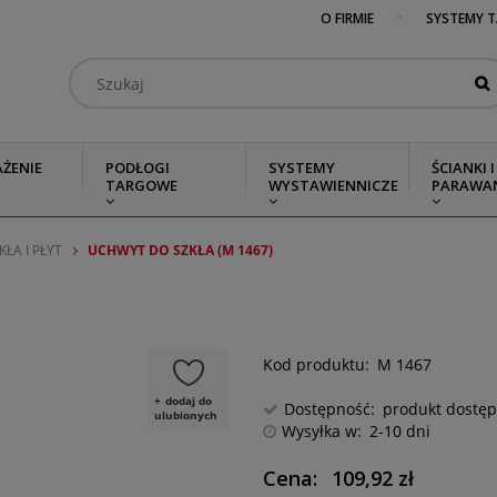
O FIRMIE
SYSTEMY 
ŻENIE
PODŁOGI
SYSTEMY
ŚCIANKI I
TARGOWE
WYSTAWIENNICZE
PARAWA
ŁA I PŁYT
UCHWYT DO SZKŁA (M 1467)
Kod produktu:
M 1467
dodaj do
Dostępność:
produkt dostę
ulubionych
Wysyłka w:
2-10 dni
Cena:
109,92 zł