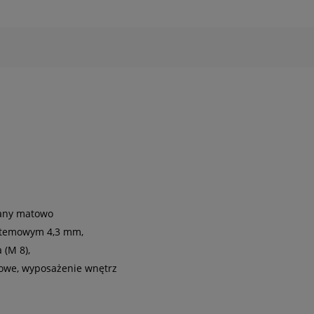
any matowo
stemowym 4,3 mm,
 (M 8),
gowe, wyposażenie wnętrz