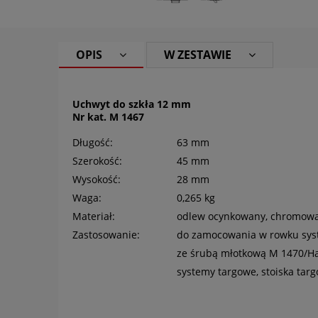
OPIS
W ZESTAWIE
Uchwyt do szkła 12 mm
Nr kat. M 1467
Długość:
63 mm
Szerokość:
45 mm
Wysokość:
28 mm
Waga:
0,265 kg
Materiał:
odlew ocynkowany, chromow
Zastosowanie:
do zamocowania w rowku sy
ze śrubą młotkową M 1470/Ha
systemy targowe, stoiska tar